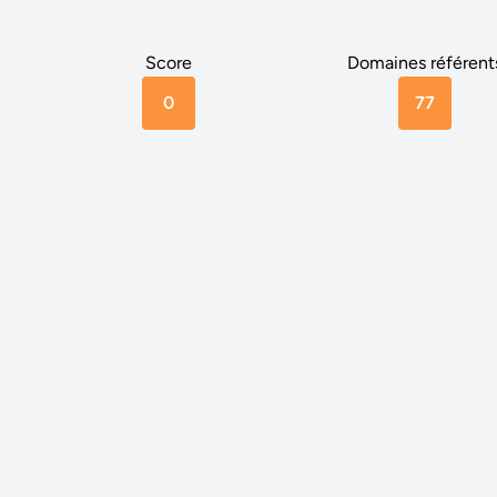
Score
Domaines référent
0
77