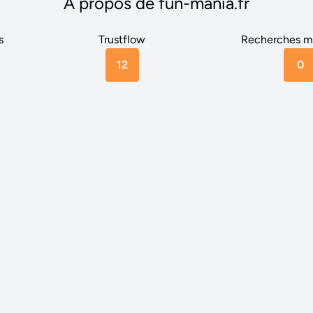
A propos de fun-mania.fr
s
Trustflow
Recherches m
12
0